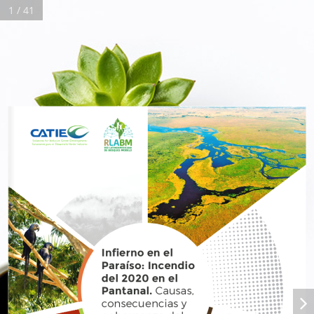
1 / 41
Real 3D Flipbook has lightbox feature - book can be displayed in
the same page with lightbox effect.
Click on a book cover to start reading.
Infierno en el 
Paraíso: Incendio 
del 2020 en el 
Pantanal. 
Causas, 
consecuencias y 